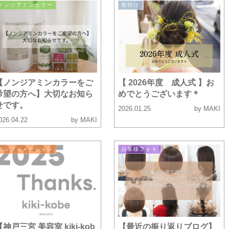
ノンジアミンカラー
着付け
【ノンジアミンカラーをご
【 2026年度 成人式 】お
希望の方へ】大切なお知ら
めでとうございます＊
せです。
2026.01.25
by MAKI
026.04.22
by MAKI
インフォメーション
お客様フォト
【神戸三宮 美容室 kiki-kob
【最近の振り返りブログ】