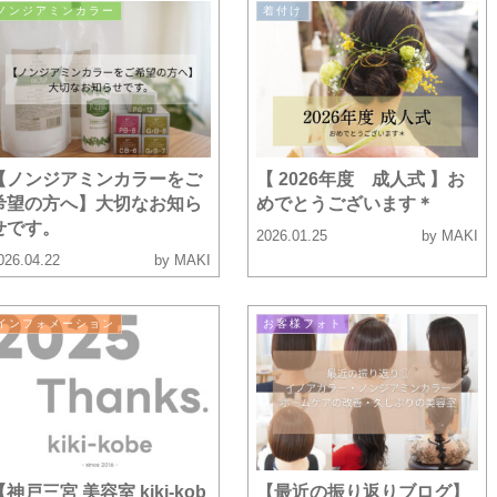
ノンジアミンカラー
着付け
【ノンジアミンカラーをご
【 2026年度 成人式 】お
希望の方へ】大切なお知ら
めでとうございます＊
せです。
2026.01.25
by MAKI
026.04.22
by MAKI
インフォメーション
お客様フォト
【神戸三宮 美容室 kiki-kob
【最近の振り返りブログ】