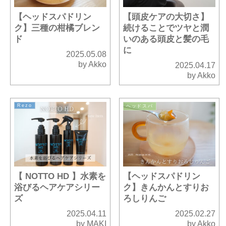
【ヘッドスパドリン
【頭皮ケアの大切さ】
ク】三種の柑橘ブレン
続けることでツヤと潤
ド
いのある頭皮と髪の毛
に
2025.05.08
by Akko
2025.04.17
by Akko
Rezo
ヘッドスパ
【 NOTTO HD 】水素を
【ヘッドスパドリン
浴びるヘアケアシリー
ク】きんかんとすりお
ズ
ろしりんご
2025.04.11
2025.02.27
by MAKI
by Akko