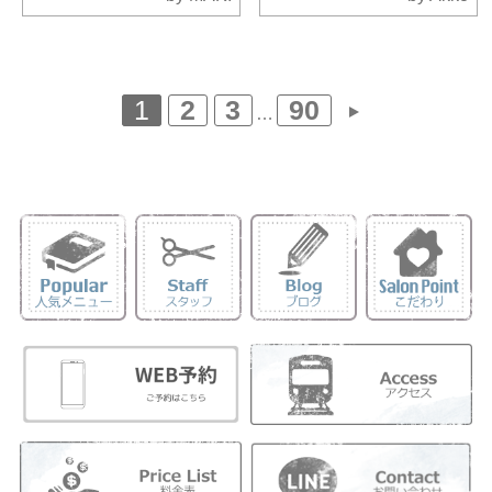
1
2
3
90
…