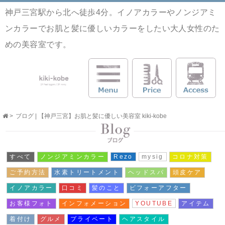
神戸三宮駅から北へ徒歩4分。イノアカラーやノンジアミ
ンカラーでお肌と髪に優しいカラーをしたい大人女性のた
めの美容室です。
>
ブログ | 【神戸三宮】お肌と髪に優しい美容室 kiki-kobe
すべて
ノンジアミンカラー
Rezo
mysig
コロナ対策
ご予約方法
水素トリートメント
ヘッドスパ
頭皮ケア
イノアカラー
口コミ
髪のこと
ビフォーアフター
お客様フォト
インフォメーション
YOUTUBE
アイテム
着付け
グルメ
プライベート
ヘアスタイル