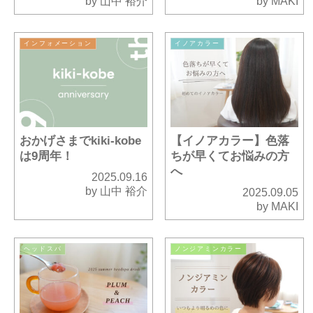
by 山中 裕介
by MAKI
インフォメーション
イノアカラー
おかげさまでkiki-kobe
【イノアカラー】色落
は9周年！
ちが早くてお悩みの方
へ
2025.09.16
by 山中 裕介
2025.09.05
by MAKI
ヘッドスパ
ノンジアミンカラー