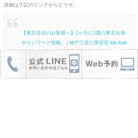
詳細は下記のリンクからどうぞ。
【東京在住のお客様へ】2ヶ月に1度の東京出張
サロンワーク情報。 | 神戸三宮の美容室 kiki-kob
e
@yusuke_yamanaka_kikikobe
山中 裕介
大阪、神戸のサロンを経験後、フリーランスを
2年経て2016年9月1日神戸 三宮でkiki-kobeをO
pen。kiki-kobeにご来店のお客様がゆったりと