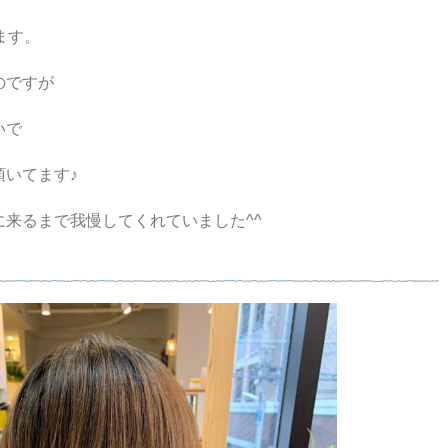
ます。
のですが
いで
て頂いてます♪
beに来るまで我慢してくれていました^^