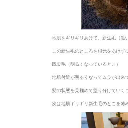
地肌をギリギリあけて、新生毛（黒
この新生毛のところを根元をあけず
既染毛（明るくなっているとこ）
地肌付近が明るくなってムラが出来
髪の状態を見極めて塗り分けていく
次は地肌ギリギリ新生毛のとこを薄