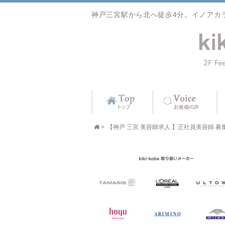
神戸三宮駅から北へ徒歩4分。イノアカ
>
【神戸 三宮 美容師求人 】正社員美容師 募