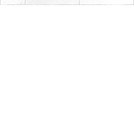
集!!
＊募集内容＊
正社員
【スタイリスト1名】
歩合＋役職手当＋web手当＋その他
月8回休み、使用期間終了後有給休暇あり
技術チェックをさせてもらいます。
【アシスタント1名】昇給制度あり
月8回休み、使用期間終了後有給休暇あり