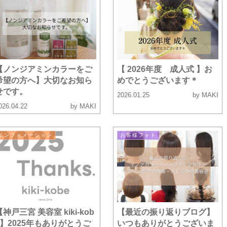
【ノンジアミンカラーをご
【 2026年度 成人式 】お
希望の方へ】大切なお知ら
めでとうございます＊
せです。
2026.01.25
by MAKI
026.04.22
by MAKI
インフォメーション
お客様フォト
【神戸三宮 美容室 kiki-kob
【最近の振り返りブログ】
e】2025年もありがとうご
いつもありがとうございま