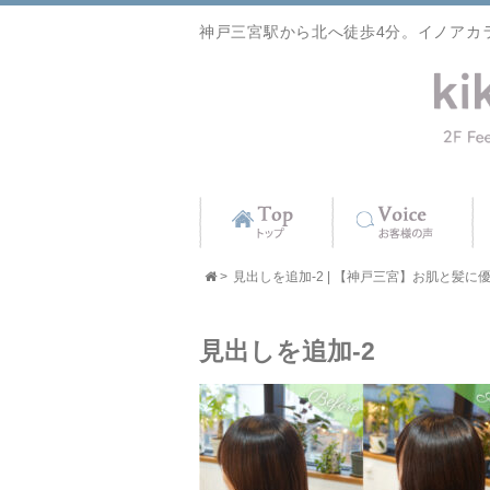
神戸三宮駅から北へ徒歩4分。イノアカ
>
見出しを追加-2 | 【神戸三宮】お肌と髪に優しい
見出しを追加-2