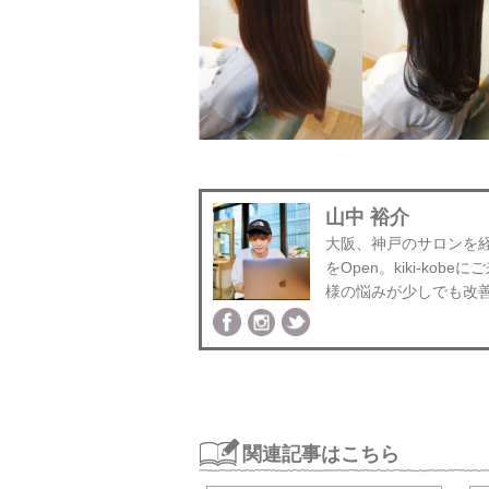
山中 裕介
大阪、神戸のサロンを経験後
をOpen。kiki-k
様の悩みが少しでも改
関連記事はこちら