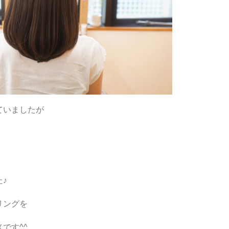
ていましたが
♪
リングを
です^^