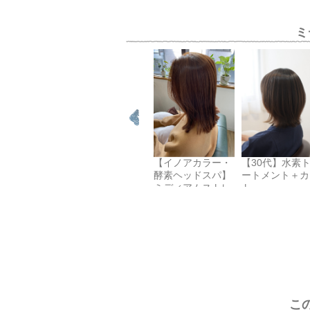
ミ
【３０代】ノンジ
【30代】水素
【イノアカラー・
アミンカラーリタ
ートメント＋カ
酵素ヘッドスパ】
ッチ＋水素トリー
ト
ミディアムストレ
トメント
ート
こ