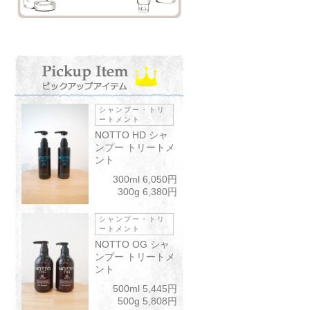
シャンプー・トリ
ートメント
NOTTO HD シャ
ンプー トリートメ
ント
０代】ノンジ
【30代】水素トリ
【５０代】ノン
【イノアカラー・
ンカラーリタ
ートメント＋カッ
アミンカラー＋
酵素ヘッドスパ】
300ml 6,050円
＋水素トリー
ト
ット
ミディアムストレ
300g 6,380円
ント
ート
シャンプー・トリ
ートメント
NOTTO OG シャ
ンプー トリートメ
ント
500ml 5,445円
500g 5,808円