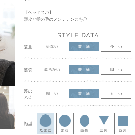
【ヘッドスパ】
頭皮と髪の毛のメンテナンスを◎
STYLE DATA
髪量
髪質
髪の
太さ
顔型