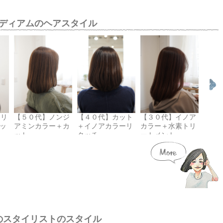
ディアムのヘアスタイル
トリ
【５０代】ノンジ
【４０代】カット
【３０代】イノア
【３
ッ
アミンカラー＋カ
＋イノアカラーリ
カラー＋水素トリ
アミ
ット
タッチ
ートメント
ッチ
トメ
のスタイリストのスタイル