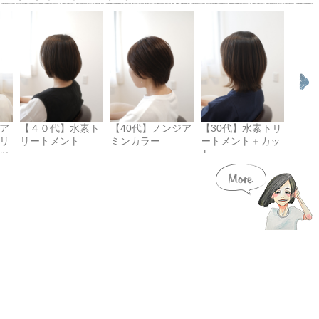
ア
【４０代】水素ト
【40代】ノンジア
【30代】水素トリ
【４
リ
リートメント
ミンカラー
ートメント＋カッ
オイ
ッ
ト
素ト