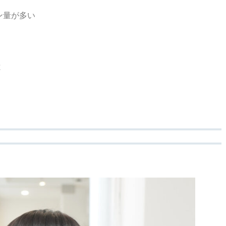
ン量が多い
と