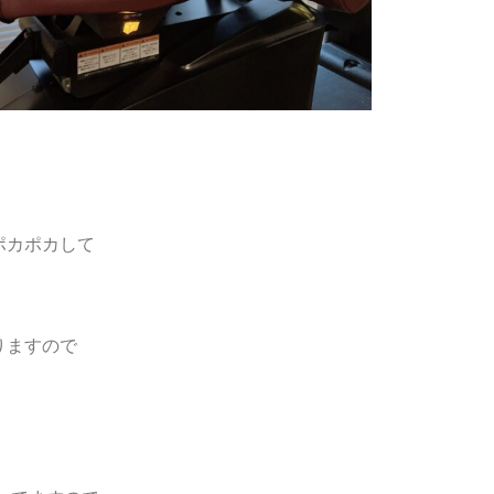
ポカポカして
りますので