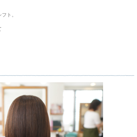
シフト。
て
。