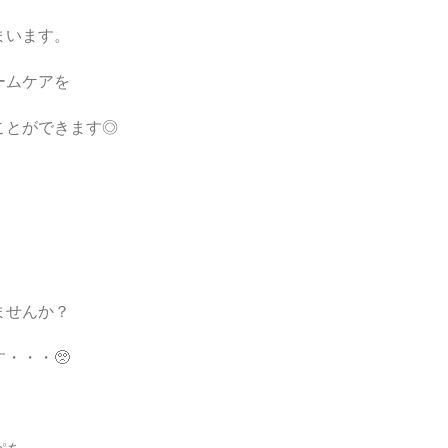
まいます。
ームケアを
ことができます◎
ませんか？
・・・🥺