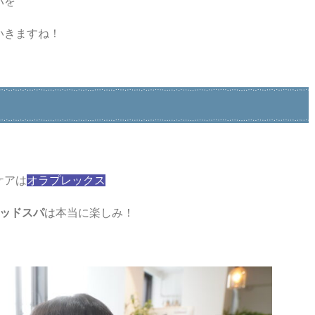
パを
いきますね！
ケアは
オラプレックス
ッドスパ
は本当に楽しみ！