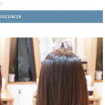
♡
1/8/19