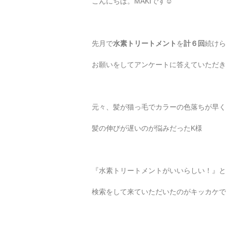
こんにちは。MAKIです☺︎
先月で
水素トリートメント
を
計６回
続けら
お願いをしてアンケートに答えていただき
元々、髪が猫っ毛でカラーの色落ちが早く
髪の伸びが遅いのが悩みだったK様
『水素トリートメントがいいらしい！』と
検索をして来ていただいたのがキッカケで