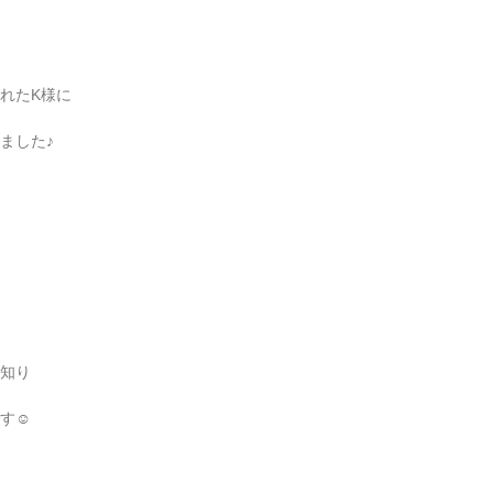
れたK様に
ました♪
知り
す☺︎