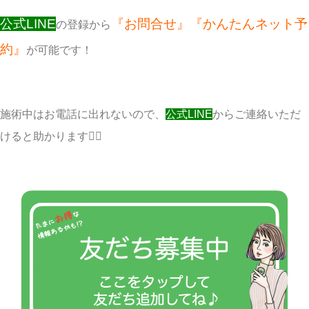
公式LINE
『お問合せ』『かんたんネット予
の登録から
約』
が可能です！
施術中はお電話に出れないので、
公式LINE
からご連絡いただ
けると助かります🙇‍♀️