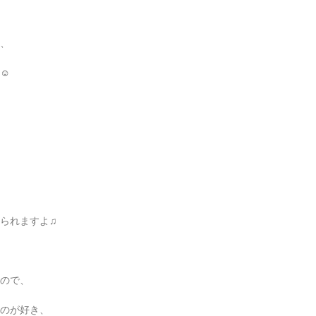
、
☺︎
られますよ♫
ので、
のが好き、