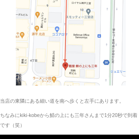
当店の東隣にある細い道を南へ歩くと左手にあります。
ちなみにkiki-kobeから鯖の上にも三年さんまで1分20秒で到着
です（笑）